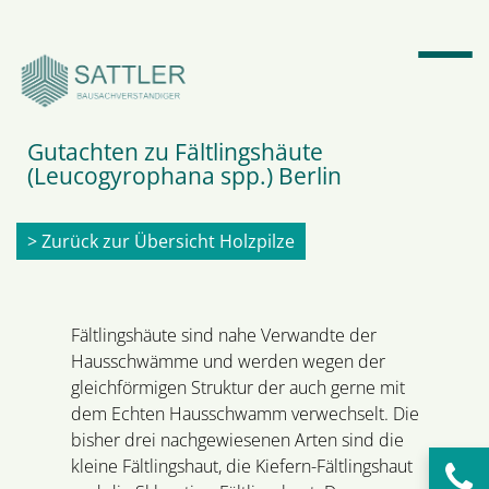
Gutachten zu Fältlingshäute
Suchbegriffe
SUCHEN
(Leucogyrophana spp.) Berlin
> Zurück zur Übersicht Holzpilze
Fältlingshäute sind nahe Verwandte der
Hausschwämme und werden wegen der
gleichförmigen Struktur der auch gerne mit
dem Echten Hausschwamm verwechselt. Die
bisher drei nachgewiesenen Arten sind die
kleine Fältlingshaut, die Kiefern-Fältlingshaut