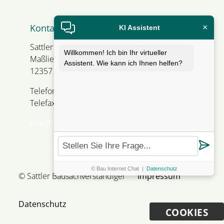
Kontakt
×
KI Assistent
Sattler Bausachverständiger
Willkommen! Ich bin Ihr virtueller
Maßliebweg 1
Assistent. Wie kann ich Ihnen helfen?
12357 Berlin
Telefon +49 30 66 93 13 56
Telefax +49 30 66 93 13 57
info@baumangel-gutachter.de
© Bau Internet Chat
|
Datenschutz
© Sattler Bausachverständiger
Impressum
Datenschutz
COOKIES