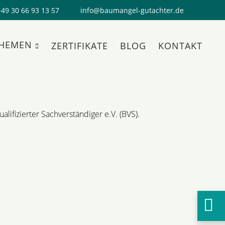
+49 30 66 93 13 57
info@baumangel-gutachter.de
THEMEN
ZERTIFIKATE
BLOG
KONTAKT
lifizierter Sachverständiger e.V. (BVS).